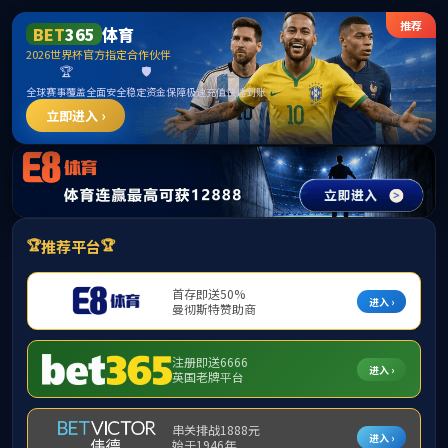
167net必赢·主页欢迎您
首页
|
学院概况
|
本科教务
|
研究生教务
|
学生工作
本科教务
当前位置：
首页
>>
本科教务
>>
PB
通知公告
尚无资料
课程教学评估
PBL教学